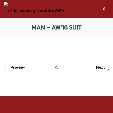
MAN – AW’16 SUIT
Preview
Next