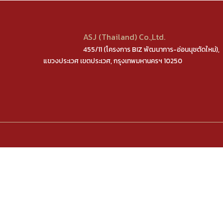
ASJ (Thailand) Co.,Ltd.
455/11 (โครงการ BIZ พัฒนาการ-อ่อนนุชตัดใหม่),
แขวงประเวศ เขตประเวศ, กรุงเทพมหานครฯ 10250