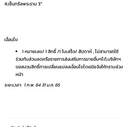
4.เซ็นทรัลพระราม 3″
เงื่อนไข
1 หมายเลข/ 1 สิทธิ์ /1 ใบเสร็จ/ สัปดาห์ , ไม่สามารถใช้
ร่วมกับส่วนลดหรือรายการส่งเสริมการขายอื่นๆได้,บริษัทฯ
ขอสงวนสิทธิ์การเปลี่ยนแปลงเงื่อนไขโดยมิแจ้งให้ทราบล่วง
หน้า
ระยะเวลา: 1 ก.พ. 64 31 ม.ค. 65